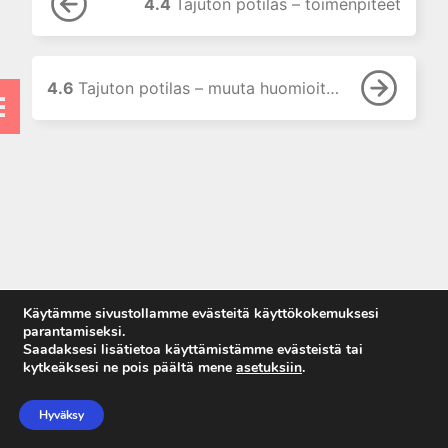
4.4
Tajuton potilas – toimenpiteet
toimenpiteet
4.5 Tajuton potilas –
anestesia
4.6
Tajuton potilas – muuta huomioitavaa
4.6 Tajuton potilas – muuta
huomioitavaa
5. Vammapotilas
6. Lapset
7. Taulukot
7. Naiset
9. Tarkistuslistat
Käytämme sivustollamme evästeitä käyttökokemuksesi
parantamiseksi.
Saadaksesi lisätietoa käyttämistämme evästeistä tai
kytkeäksesi ne pois päältä mene
asetuksiin
.
Anna palautetta
Tietosuojaseloste
Hyväksy
Käyttöehdot