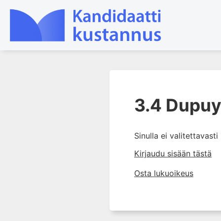
1. Mitä käsikirurgia on?
3.4 Dupuy
2. Käden anatomia ja
tutkiminen sekä käsikirurgian
yleiset periaatteet
Sinulla ei valitettavast
3. Käden sairaudet
Kirjaudu sisään tästä
3.1 Yläraajan synnynnäiset
epämuodostumat
Osta lukuoikeus
3.2 Käden ja ranteen
nivelrikko
3.3 Reumakäsi
3.4 Dupuytrenin