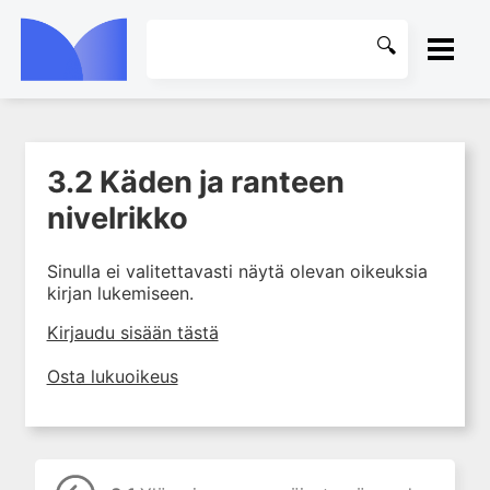
ETUSIVU
3.2 Käden ja ranteen
1. Mitä käsikirurgia on?
KIRJASTO
nivelrikko
2. Käden anatomia ja
tutkiminen sekä käsikirurgian
OHJEET
yleiset periaatteet
Sinulla ei valitettavasti näytä olevan oikeuksia
kirjan lukemiseen.
3. Käden sairaudet
KIRJAUDU SISÄÄN
3.1 Yläraajan synnynnäiset
Kirjaudu sisään tästä
epämuodostumat
Osta lukuoikeus
3.2 Käden ja ranteen
nivelrikko
3.3 Reumakäsi
3.4 Dupuytrenin