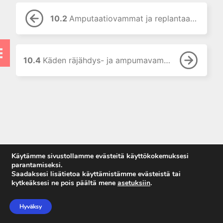
9. Hermovammat
10. Verisuoni-, amputaatio- ja
10.2
Amputaatiovammat ja replantaatio
murskavammat
10.1 Yläraajan laajat
pehmytkudosvammat
10.4
Käden räjähdys- ja ampumavammat
10.2 Amputaatiovammat ja
replantaatio
10.3
Replantaatioleikkauksen
jälkeinen hoito
10.4 Käden räjähdys- ja
ampumavammat
10.5 Vammakäden
Käytämme sivustollamme evästeitä käyttökokemuksesi
myöhäiskorjaukset
parantamiseksi.
Saadaksesi lisätietoa käyttämistämme evästeistä tai
11. Yläraajan rasitusvaivat
kytkeäksesi ne pois päältä mene
asetuksiin
.
Anna palautetta
12. Käden kuntoutus
Tietosuojaseloste
Hyväksy
13. Työkyky ja
Käyttöehdot
vakuutuskysymykset