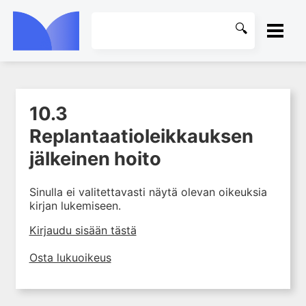
ETUSIVU
10.3
1. Mitä käsikirurgia on?
KIRJASTO
Replantaatioleikkauksen
2. Käden anatomia ja
tutkiminen sekä käsikirurgian
OHJEET
jälkeinen hoito
yleiset periaatteet
3. Käden sairaudet
KIRJAUDU SISÄÄN
Sinulla ei valitettavasti näytä olevan oikeuksia
4. Hermoperäiset yläraajavaivat
kirjan lukemiseen.
5. Yläraajan kipuoireyhtymät
Kirjaudu sisään tästä
6. Iho- ja pehmytkudosvauriot
Osta lukuoikeus
7. Murtumat ja nivelsidevammat
8. Jännevammat