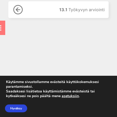
9. Hermovammat
10. Verisuoni-, amputaatio- ja
13.1
Työkyvyn arviointi
murskavammat
11. Yläraajan rasitusvaivat
12. Käden kuntoutus
13. Työkyky ja
vakuutuskysymykset
13.1 Työkyvyn arviointi
13.2 Käsipotilaan
vakuutusturva ja haitan
arviointi
Käytämme sivustollamme evästeitä käyttökokemuksesi
parantamiseksi.
Saadaksesi lisätietoa käyttämistämme evästeistä tai
kytkeäksesi ne pois päältä mene
asetuksiin
.
Anna palautetta
Tietosuojaseloste
Hyväksy
Käyttöehdot