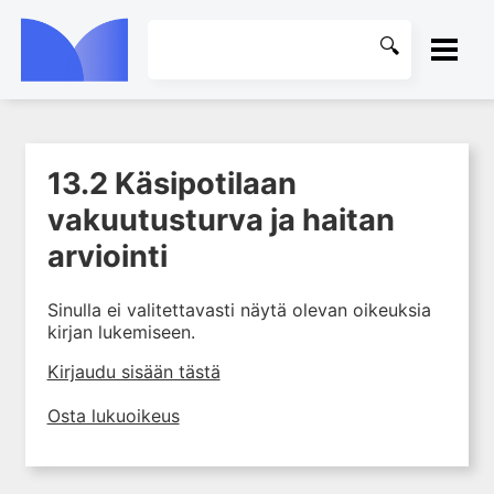
ETUSIVU
13.2 Käsipotilaan
1. Mitä käsikirurgia on?
KIRJASTO
vakuutusturva ja haitan
2. Käden anatomia ja
tutkiminen sekä käsikirurgian
OHJEET
arviointi
yleiset periaatteet
3. Käden sairaudet
KIRJAUDU SISÄÄN
Sinulla ei valitettavasti näytä olevan oikeuksia
4. Hermoperäiset yläraajavaivat
kirjan lukemiseen.
5. Yläraajan kipuoireyhtymät
Kirjaudu sisään tästä
6. Iho- ja pehmytkudosvauriot
Osta lukuoikeus
7. Murtumat ja nivelsidevammat
8. Jännevammat