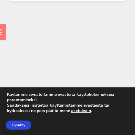
8. Jännevammat
9. Hermovammat
10. Verisuoni-, amputaatio- ja
murskavammat
11. Yläraajan rasitusvaivat
12. Käden kuntoutus
13. Työkyky ja
vakuutuskysymykset
Käytämme sivustollamme evästeitä käyttökokemuksesi
parantamiseksi.
Saadaksesi lisätietoa käyttämistämme evästeistä tai
kytkeäksesi ne pois päältä mene
asetuksiin
.
Anna palautetta
Tietosuojaseloste
Hyväksy
Käyttöehdot