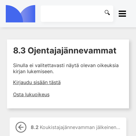
ETUSIVU
8.3 Ojentajajännevammat
1. Mitä käsikirurgia on?
KIRJASTO
2. Käden anatomia ja
Sinulla ei valitettavasti näytä olevan oikeuksia
tutkiminen sekä käsikirurgian
OHJEET
kirjan lukemiseen.
yleiset periaatteet
3. Käden sairaudet
KIRJAUDU SISÄÄN
Kirjaudu sisään tästä
4. Hermoperäiset yläraajavaivat
Osta lukuoikeus
5. Yläraajan kipuoireyhtymät
6. Iho- ja pehmytkudosvauriot
7. Murtumat ja nivelsidevammat
8. Jännevammat
8.2
Koukistajajännevamman jälkeinen kuntoutus