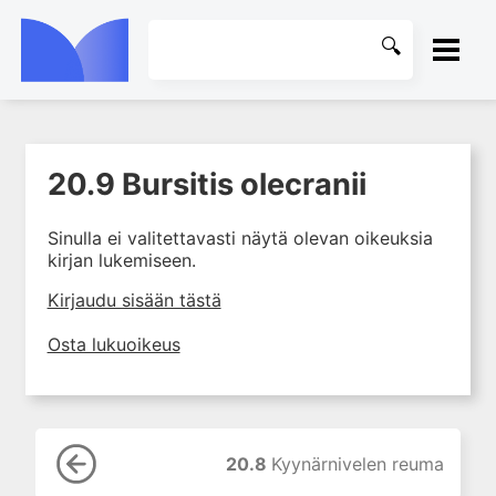
ETUSIVU
20.9 Bursitis olecranii
1. Tuki- ja liikuntaelimistön
KIRJASTO
rakenne ja toiminta
Sinulla ei valitettavasti näytä olevan oikeuksia
2. Tuki- ja liikuntaelimistön
OHJEET
kirjan lukemiseen.
biomekaniikkaa
3. Ortopedisen potilaan
KIRJAUDU SISÄÄN
Kirjaudu sisään tästä
kliininen tutkiminen
Osta lukuoikeus
4. Ortopedisen potilaan
kuvantaminen
5. Nivelrikko
6. Luuston sairaudet
20.8
Kyynärnivelen reuma
7. Jänteiden sairaudet