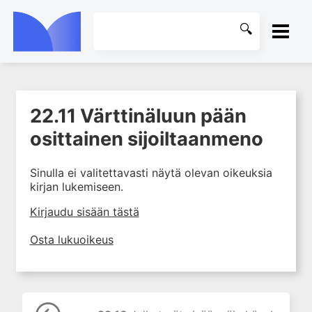
ETUSIVU
22.11 Värttinäluun pään
1. Tuki- ja liikuntaelimistön
KIRJASTO
rakenne ja toiminta
osittainen sijoiltaanmeno
2. Tuki- ja liikuntaelimistön
OHJEET
biomekaniikkaa
Sinulla ei valitettavasti näytä olevan oikeuksia
kirjan lukemiseen.
3. Ortopedisen potilaan
KIRJAUDU SISÄÄN
kliininen tutkiminen
Kirjaudu sisään tästä
4. Ortopedisen potilaan
kuvantaminen
Osta lukuoikeus
5. Nivelrikko
6. Luuston sairaudet
7. Jänteiden sairaudet