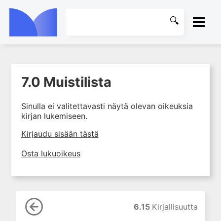
ETUSIVU
7.0 Muistilista
1. Tuki- ja liikuntaelimistön
KIRJASTO
rakenne ja toiminta
Sinulla ei valitettavasti näytä olevan oikeuksia
2. Tuki- ja liikuntaelimistön
OHJEET
kirjan lukemiseen.
biomekaniikkaa
3. Ortopedisen potilaan
KIRJAUDU SISÄÄN
Kirjaudu sisään tästä
kliininen tutkiminen
Osta lukuoikeus
4. Ortopedisen potilaan
kuvantaminen
5. Nivelrikko
6. Luuston sairaudet
6.15
Kirjallisuutta
7. Jänteiden sairaudet