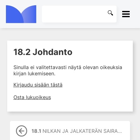
ETUSIVU
18.2 Johdanto
1. Tuki- ja liikuntaelimistön
KIRJASTO
rakenne ja toiminta
Sinulla ei valitettavasti näytä olevan oikeuksia
2. Tuki- ja liikuntaelimistön
OHJEET
kirjan lukemiseen.
biomekaniikkaa
3. Ortopedisen potilaan
KIRJAUDU SISÄÄN
Kirjaudu sisään tästä
kliininen tutkiminen
Osta lukuoikeus
4. Ortopedisen potilaan
kuvantaminen
5. Nivelrikko
6. Luuston sairaudet
18.1
NILKAN JA JALKATERÄN SAIRAUDET
7. Jänteiden sairaudet