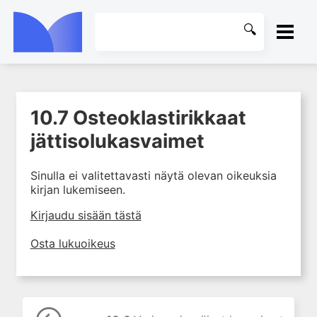
ETUSIVU
10.7 Osteoklastirikkaat
1. Tuki- ja liikuntaelimistön
KIRJASTO
rakenne ja toiminta
jättisolukasvaimet
2. Tuki- ja liikuntaelimistön
OHJEET
biomekaniikkaa
Sinulla ei valitettavasti näytä olevan oikeuksia
kirjan lukemiseen.
3. Ortopedisen potilaan
KIRJAUDU SISÄÄN
kliininen tutkiminen
Kirjaudu sisään tästä
4. Ortopedisen potilaan
kuvantaminen
Osta lukuoikeus
5. Nivelrikko
6. Luuston sairaudet
7. Jänteiden sairaudet