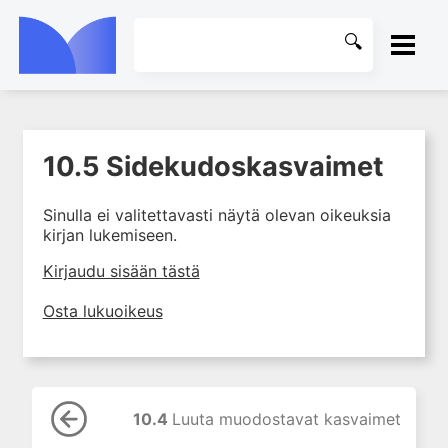
ETUSIVU
10.5 Sidekudoskasvaimet
1. Tuki- ja liikuntaelimistön
KIRJASTO
rakenne ja toiminta
Sinulla ei valitettavasti näytä olevan oikeuksia
2. Tuki- ja liikuntaelimistön
OHJEET
kirjan lukemiseen.
biomekaniikkaa
3. Ortopedisen potilaan
KIRJAUDU SISÄÄN
Kirjaudu sisään tästä
kliininen tutkiminen
Osta lukuoikeus
4. Ortopedisen potilaan
kuvantaminen
5. Nivelrikko
6. Luuston sairaudet
10.4
Luuta muodostavat kasvaimet
7. Jänteiden sairaudet