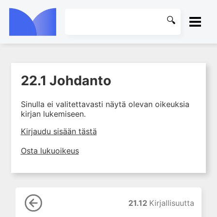
ETUSIVU
22.1 Johdanto
1. Tuki- ja liikuntaelimistön
KIRJASTO
rakenne ja toiminta
Sinulla ei valitettavasti näytä olevan oikeuksia
2. Tuki- ja liikuntaelimistön
OHJEET
kirjan lukemiseen.
biomekaniikkaa
3. Ortopedisen potilaan
KIRJAUDU SISÄÄN
Kirjaudu sisään tästä
kliininen tutkiminen
Osta lukuoikeus
4. Ortopedisen potilaan
kuvantaminen
5. Nivelrikko
6. Luuston sairaudet
21.12
Kirjallisuutta
7. Jänteiden sairaudet