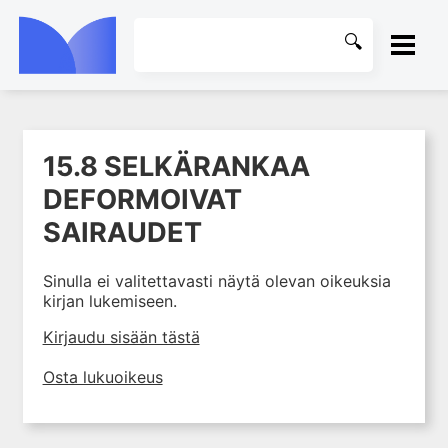
ETUSIVU
15.8 SELKÄRANKAA
1. Tuki- ja liikuntaelimistön
KIRJASTO
rakenne ja toiminta
DEFORMOIVAT
2. Tuki- ja liikuntaelimistön
OHJEET
SAIRAUDET
biomekaniikkaa
3. Ortopedisen potilaan
KIRJAUDU SISÄÄN
Sinulla ei valitettavasti näytä olevan oikeuksia
kliininen tutkiminen
kirjan lukemiseen.
4. Ortopedisen potilaan
Kirjaudu sisään tästä
kuvantaminen
5. Nivelrikko
Osta lukuoikeus
6. Luuston sairaudet
7. Jänteiden sairaudet