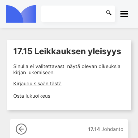
ETUSIVU
17.15 Leikkauksen yleisyys
1. Tuki- ja liikuntaelimistön
KIRJASTO
rakenne ja toiminta
Sinulla ei valitettavasti näytä olevan oikeuksia
2. Tuki- ja liikuntaelimistön
OHJEET
kirjan lukemiseen.
biomekaniikkaa
3. Ortopedisen potilaan
KIRJAUDU SISÄÄN
Kirjaudu sisään tästä
kliininen tutkiminen
Osta lukuoikeus
4. Ortopedisen potilaan
kuvantaminen
5. Nivelrikko
6. Luuston sairaudet
17.14
Johdanto
7. Jänteiden sairaudet