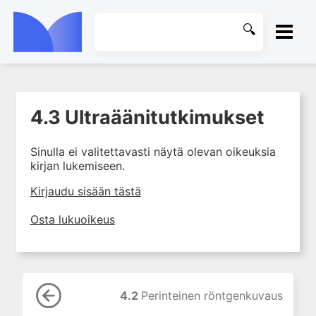
ETUSIVU
4.3 Ultraäänitutkimukset
1. Tuki- ja liikuntaelimistön
KIRJASTO
rakenne ja toiminta
Sinulla ei valitettavasti näytä olevan oikeuksia
2. Tuki- ja liikuntaelimistön
OHJEET
kirjan lukemiseen.
biomekaniikkaa
3. Ortopedisen potilaan
KIRJAUDU SISÄÄN
Kirjaudu sisään tästä
kliininen tutkiminen
Osta lukuoikeus
4. Ortopedisen potilaan
kuvantaminen
4.1 Johdanto
4.2 Perinteinen
röntgenkuvaus
4.2
Perinteinen röntgenkuvaus