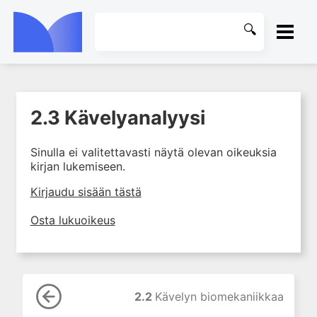
ETUSIVU
2.3 Kävelyanalyysi
1. Tuki- ja liikuntaelimistön
KIRJASTO
rakenne ja toiminta
Sinulla ei valitettavasti näytä olevan oikeuksia
2. Tuki- ja liikuntaelimistön
OHJEET
kirjan lukemiseen.
biomekaniikkaa
2.1 Tuki- ja liikuntaelimistön
KIRJAUDU SISÄÄN
Kirjaudu sisään tästä
biomekaniikkaa
Osta lukuoikeus
2.2 Kävelyn biomekaniikkaa
2.3 Kävelyanalyysi
2.4 Poikkeava kävely
2.5 Polven biomekaniikka
2.2
Kävelyn biomekaniikkaa
2.6 Kirjallisuutta