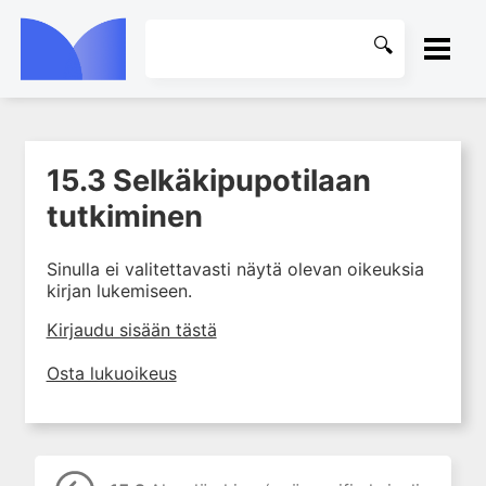
ETUSIVU
15.3 Selkäkipupotilaan
1. Tuki- ja liikuntaelimistön
KIRJASTO
rakenne ja toiminta
tutkiminen
2. Tuki- ja liikuntaelimistön
OHJEET
biomekaniikkaa
Sinulla ei valitettavasti näytä olevan oikeuksia
kirjan lukemiseen.
3. Ortopedisen potilaan
KIRJAUDU SISÄÄN
kliininen tutkiminen
Kirjaudu sisään tästä
4. Ortopedisen potilaan
kuvantaminen
Osta lukuoikeus
5. Nivelrikko
6. Luuston sairaudet
7. Jänteiden sairaudet