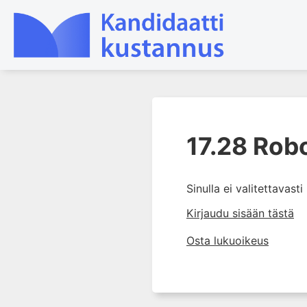
1. Tuki- ja liikuntaelimistön
rakenne ja toiminta
17.28 Robo
2. Tuki- ja liikuntaelimistön
biomekaniikkaa
Sinulla ei valitettavast
3. Ortopedisen potilaan
kliininen tutkiminen
Kirjaudu sisään tästä
4. Ortopedisen potilaan
Osta lukuoikeus
kuvantaminen
5. Nivelrikko
6. Luuston sairaudet
7. Jänteiden sairaudet