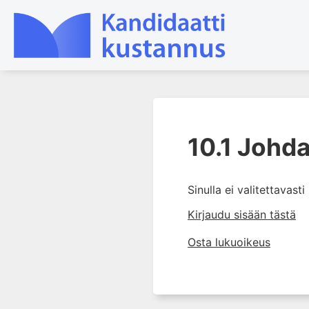
1. Tuki- ja liikuntaelimistön
rakenne ja toiminta
10.1 Johd
2. Tuki- ja liikuntaelimistön
biomekaniikkaa
Sinulla ei valitettavast
3. Ortopedisen potilaan
kliininen tutkiminen
Kirjaudu sisään tästä
4. Ortopedisen potilaan
Osta lukuoikeus
kuvantaminen
5. Nivelrikko
6. Luuston sairaudet
7. Jänteiden sairaudet