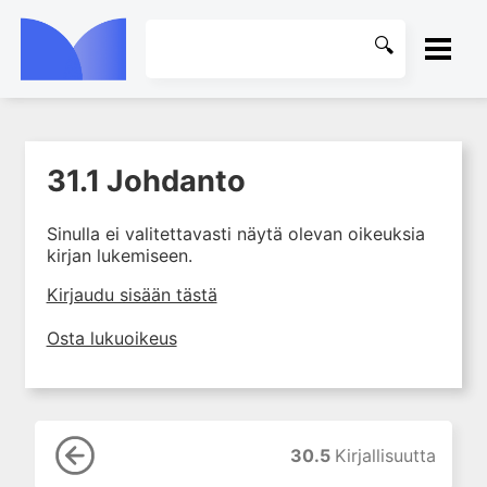
ETUSIVU
31.1 Johdanto
1. Laboratoriotoiminta
KIRJASTO
suomalaisessa
terveydenhuollossa
Sinulla ei valitettavasti näytä olevan oikeuksia
OHJEET
kirjan lukemiseen.
2. Potilas ja näyte
3. Laboratoriotuloksen tulkinta
KIRJAUDU SISÄÄN
Kirjaudu sisään tästä
4. Laboratorion
Osta lukuoikeus
perusmenetelmät
5. Laboratoriolaitteet
6. Neste-, elektrolyytti- ja
happo-emästasapaino
30.5
Kirjallisuutta
7. Munuaiset ja virtsa