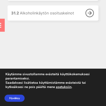
8. Proteiinitutkimukset
9. Hormonitutkimukset
31.2
Alkoholinkäytön osoituskeinot
10. Allergian ja
autoimmuunisairauksien
laboratoriodiagnostiikka
11. Maksan
laboratoriotutkimukset
12. Luusto ja muu sidekudos
13. Sydän- ja luurankolihas
14. Ruoansulatuskanava
15. Perinnöllisten
ominaisuuksien ja sairauksien
Käytämme sivustollamme evästeitä käyttökokemuksesi
DNA-diagnostiikka
parantamiseksi.
Saadaksesi lisätietoa käyttämistämme evästeistä tai
16. Synnynnäisten
kytkeäksesi ne pois päältä mene
asetuksiin
.
aineenvaihduntasairauksien
Anna palautetta
tutkimukset
Tietosuojaseloste
Hyväksy
17. Raskaudenaikaiset
Käyttöehdot
muutokset laboratoriokokeissa