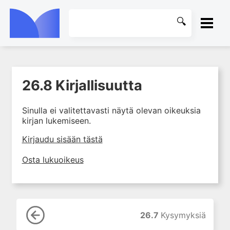
ETUSIVU
26.8 Kirjallisuutta
1. Laboratoriotoiminta
KIRJASTO
suomalaisessa
terveydenhuollossa
Sinulla ei valitettavasti näytä olevan oikeuksia
OHJEET
kirjan lukemiseen.
2. Potilas ja näyte
3. Laboratoriotuloksen tulkinta
KIRJAUDU SISÄÄN
Kirjaudu sisään tästä
4. Laboratorion
Osta lukuoikeus
perusmenetelmät
5. Laboratoriolaitteet
6. Neste-, elektrolyytti- ja
happo-emästasapaino
26.7
Kysymyksiä
7. Munuaiset ja virtsa