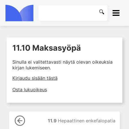
ETUSIVU
11.10 Maksasyöpä
1. Laboratoriotoiminta
KIRJASTO
suomalaisessa
terveydenhuollossa
Sinulla ei valitettavasti näytä olevan oikeuksia
OHJEET
kirjan lukemiseen.
2. Potilas ja näyte
3. Laboratoriotuloksen tulkinta
KIRJAUDU SISÄÄN
Kirjaudu sisään tästä
4. Laboratorion
Osta lukuoikeus
perusmenetelmät
5. Laboratoriolaitteet
6. Neste-, elektrolyytti- ja
happo-emästasapaino
11.9
Hepaattinen enkefalopatia
7. Munuaiset ja virtsa