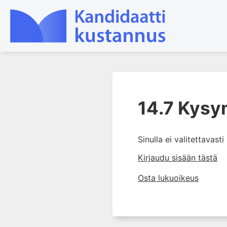
1. Laboratoriotoiminta
suomalaisessa
14.7 Kysy
terveydenhuollossa
2. Potilas ja näyte
Sinulla ei valitettavast
3. Laboratoriotuloksen tulkinta
Kirjaudu sisään tästä
4. Laboratorion
perusmenetelmät
Osta lukuoikeus
5. Laboratoriolaitteet
6. Neste-, elektrolyytti- ja
happo-emästasapaino
7. Munuaiset ja virtsa