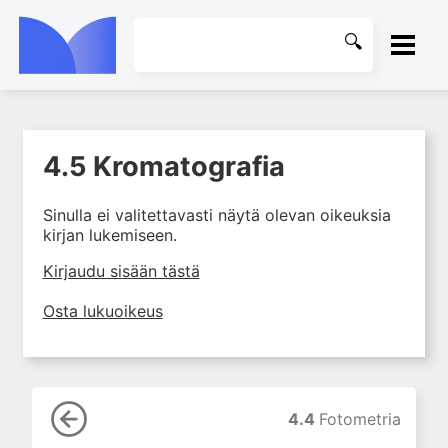
ETUSIVU
4.5 Kromatografia
1. Laboratoriotoiminta
KIRJASTO
suomalaisessa
terveydenhuollossa
Sinulla ei valitettavasti näytä olevan oikeuksia
OHJEET
kirjan lukemiseen.
2. Potilas ja näyte
3. Laboratoriotuloksen tulkinta
KIRJAUDU SISÄÄN
Kirjaudu sisään tästä
4. Laboratorion
Osta lukuoikeus
perusmenetelmät
4.0 Oppimistavoitteita
4.1 Mittaaminen ja
mittalaitteet
4.4
Fotometria
4.2 Mittayksiköt