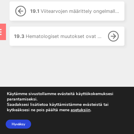
8. Proteiinitutkimukset
19.1
Viitearvojen määrittely ongelmallista
9. Hormonitutkimukset
10. Allergian ja
autoimmuunisairauksien
laboratoriodiagnostiikka
19.3
Hematologiset muutokset ovat vähäisiä
11. Maksan
laboratoriotutkimukset
12. Luusto ja muu sidekudos
13. Sydän- ja luurankolihas
14. Ruoansulatuskanava
15. Perinnöllisten
ominaisuuksien ja sairauksien
Käytämme sivustollamme evästeitä käyttökokemuksesi
DNA-diagnostiikka
parantamiseksi.
Saadaksesi lisätietoa käyttämistämme evästeistä tai
16. Synnynnäisten
kytkeäksesi ne pois päältä mene
asetuksiin
.
aineenvaihduntasairauksien
Anna palautetta
tutkimukset
Tietosuojaseloste
Hyväksy
17. Raskaudenaikaiset
Käyttöehdot
muutokset laboratoriokokeissa