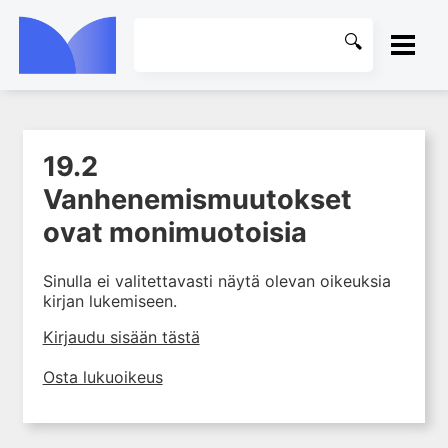
ETUSIVU
19.2
1. Laboratoriotoiminta
KIRJASTO
suomalaisessa
Vanhenemismuutokset
terveydenhuollossa
OHJEET
ovat monimuotoisia
2. Potilas ja näyte
3. Laboratoriotuloksen tulkinta
KIRJAUDU SISÄÄN
Sinulla ei valitettavasti näytä olevan oikeuksia
4. Laboratorion
kirjan lukemiseen.
perusmenetelmät
Kirjaudu sisään tästä
5. Laboratoriolaitteet
Osta lukuoikeus
6. Neste-, elektrolyytti- ja
happo-emästasapaino
7. Munuaiset ja virtsa