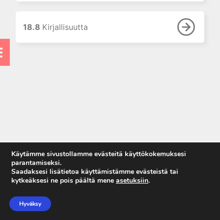
8. Proteiinitutkimukset
9. Hormonitutkimukset
18.8
Kirjallisuutta
10. Allergian ja
autoimmuunisairauksien
laboratoriodiagnostiikka
11. Maksan
laboratoriotutkimukset
12. Luusto ja muu sidekudos
13. Sydän- ja luurankolihas
14. Ruoansulatuskanava
15. Perinnöllisten
ominaisuuksien ja sairauksien
Käytämme sivustollamme evästeitä käyttökokemuksesi
DNA-diagnostiikka
parantamiseksi.
Saadaksesi lisätietoa käyttämistämme evästeistä tai
16. Synnynnäisten
kytkeäksesi ne pois päältä mene
asetuksiin
.
aineenvaihduntasairauksien
Anna palautetta
tutkimukset
Tietosuojaseloste
Hyväksy
17. Raskaudenaikaiset
Käyttöehdot
muutokset laboratoriokokeissa