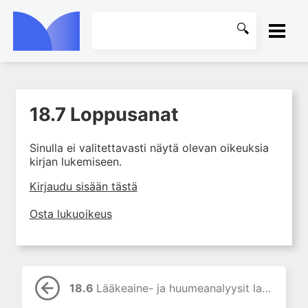
ETUSIVU
18.7 Loppusanat
1. Laboratoriotoiminta
KIRJASTO
suomalaisessa
terveydenhuollossa
Sinulla ei valitettavasti näytä olevan oikeuksia
OHJEET
kirjan lukemiseen.
2. Potilas ja näyte
3. Laboratoriotuloksen tulkinta
KIRJAUDU SISÄÄN
Kirjaudu sisään tästä
4. Laboratorion
Osta lukuoikeus
perusmenetelmät
5. Laboratoriolaitteet
6. Neste-, elektrolyytti- ja
happo-emästasapaino
18.6
Lääkeaine- ja huumeanalyysit lapsilla
7. Munuaiset ja virtsa