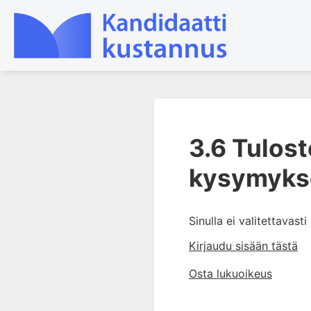
1. Laboratoriotoiminta
suomalaisessa
3.6 Tulost
terveydenhuollossa
kysymyks
2. Potilas ja näyte
3. Laboratoriotuloksen tulkinta
3.0 Oppimistavoitteita
Sinulla ei valitettavast
3.1 Viitearvot
Kirjaudu sisään tästä
3.2 Kliiniset päätösrajat
Osta lukuoikeus
3.3 Kliininen herkkyys,
tarkkuus ja
todennäköisyyssuhde