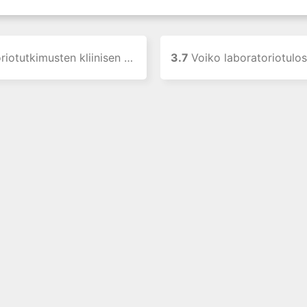
musten kliinisen käyttökelpoisuuden arviointi
3.7
Voiko laboratoriotulos olla