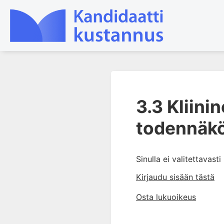
1. Laboratoriotoiminta
suomalaisessa
3.3 Kliini
terveydenhuollossa
todennäk
2. Potilas ja näyte
3. Laboratoriotuloksen tulkinta
3.0 Oppimistavoitteita
Sinulla ei valitettavast
3.1 Viitearvot
Kirjaudu sisään tästä
3.2 Kliiniset päätösrajat
Osta lukuoikeus
3.3 Kliininen herkkyys,
tarkkuus ja
todennäköisyyssuhde