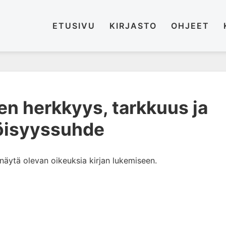
ETUSIVU
KIRJASTO
OHJEET
nen herkkyys, tarkkuus ja
öisyyssuhde
i näytä olevan oikeuksia kirjan lukemiseen.