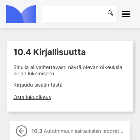
ETUSIVU
10.4 Kirjallisuutta
1. Laboratoriotoiminta
KIRJASTO
suomalaisessa
terveydenhuollossa
Sinulla ei valitettavasti näytä olevan oikeuksia
OHJEET
kirjan lukemiseen.
2. Potilas ja näyte
3. Laboratoriotuloksen tulkinta
KIRJAUDU SISÄÄN
Kirjaudu sisään tästä
4. Laboratorion
Osta lukuoikeus
perusmenetelmät
5. Laboratoriolaitteet
6. Neste-, elektrolyytti- ja
happo-emästasapaino
10.3
Autoimmuunisairauksien laboratoriodiagnostiikka
7. Munuaiset ja virtsa