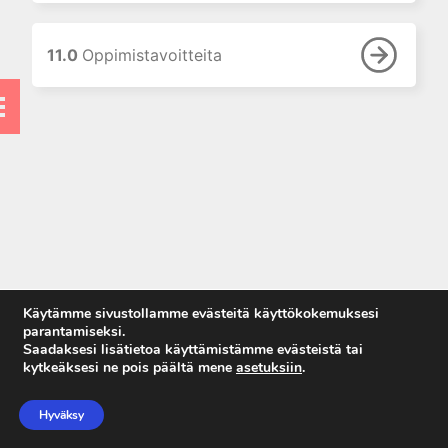
8. Proteiinitutkimukset
9. Hormonitutkimukset
11.0
Oppimistavoitteita
10. Allergian ja
autoimmuunisairauksien
laboratoriodiagnostiikka
10.0 Oppimistavoitteita
10.1 Johdanto
10.2 Allergian
laboratoriodiagnostiikka
10.3
Autoimmuunisairauksien
laboratoriodiagnostiikka
Käytämme sivustollamme evästeitä käyttökokemuksesi
10.4 Kirjallisuutta
parantamiseksi.
Saadaksesi lisätietoa käyttämistämme evästeistä tai
10.4 Kysymyksiä
kytkeäksesi ne pois päältä mene
asetuksiin
.
Anna palautetta
11. Maksan
Tietosuojaseloste
laboratoriotutkimukset
Hyväksy
Käyttöehdot
12. Luusto ja muu sidekudos