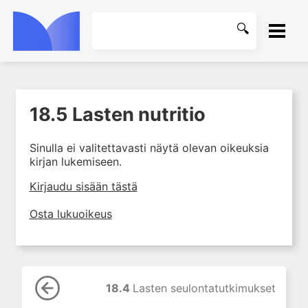
ETUSIVU
18.5 Lasten nutritio
1. Laboratoriotoiminta
KIRJASTO
suomalaisessa
terveydenhuollossa
Sinulla ei valitettavasti näytä olevan oikeuksia
OHJEET
kirjan lukemiseen.
2. Potilas ja näyte
3. Laboratoriotuloksen tulkinta
KIRJAUDU SISÄÄN
Kirjaudu sisään tästä
4. Laboratorion
Osta lukuoikeus
perusmenetelmät
5. Laboratoriolaitteet
6. Neste-, elektrolyytti- ja
happo-emästasapaino
18.4
Lasten seulontatutkimukset
7. Munuaiset ja virtsa