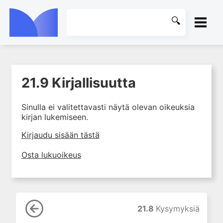
ETUSIVU
21.9 Kirjallisuutta
1. Laboratoriotoiminta
KIRJASTO
suomalaisessa
terveydenhuollossa
Sinulla ei valitettavasti näytä olevan oikeuksia
OHJEET
kirjan lukemiseen.
2. Potilas ja näyte
3. Laboratoriotuloksen tulkinta
KIRJAUDU SISÄÄN
Kirjaudu sisään tästä
4. Laboratorion
Osta lukuoikeus
perusmenetelmät
5. Laboratoriolaitteet
6. Neste-, elektrolyytti- ja
happo-emästasapaino
21.8
Kysymyksiä
7. Munuaiset ja virtsa