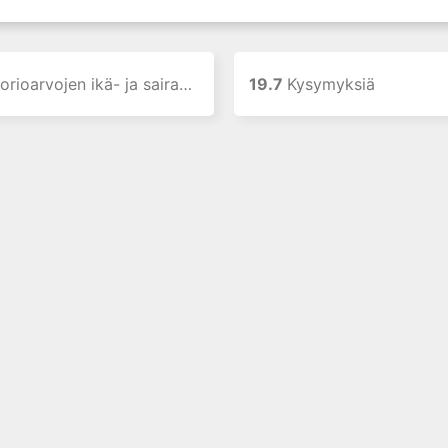
arvojen ikä- ja sairauskorjauksista
19.7
Kysymyksiä