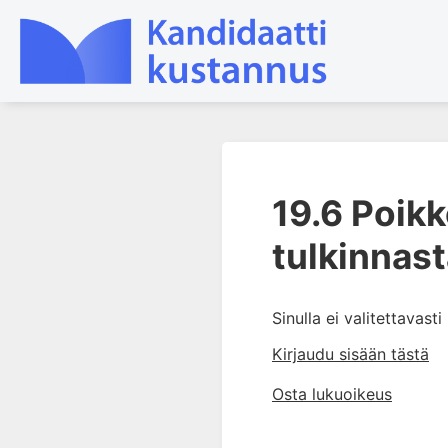
1. Laboratoriotoiminta
suomalaisessa
19.6 Poikk
terveydenhuollossa
tulkinnas
2. Potilas ja näyte
3. Laboratoriotuloksen tulkinta
4. Laboratorion
Sinulla ei valitettavast
perusmenetelmät
Kirjaudu sisään tästä
5. Laboratoriolaitteet
6. Neste-, elektrolyytti- ja
Osta lukuoikeus
happo-emästasapaino
7. Munuaiset ja virtsa