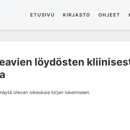
ETUSIVU
KIRJASTO
OHJEET
eavien löydösten kliinises
ta
i näytä olevan oikeuksia kirjan lukemiseen.