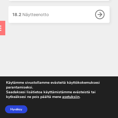
8. Proteiinitutkimukset
9. Hormonitutkimukset
18.2
Näytteenotto
10. Allergian ja
autoimmuunisairauksien
laboratoriodiagnostiikka
11. Maksan
laboratoriotutkimukset
12. Luusto ja muu sidekudos
13. Sydän- ja luurankolihas
14. Ruoansulatuskanava
15. Perinnöllisten
ominaisuuksien ja sairauksien
Käytämme sivustollamme evästeitä käyttökokemuksesi
DNA-diagnostiikka
parantamiseksi.
Saadaksesi lisätietoa käyttämistämme evästeistä tai
16. Synnynnäisten
kytkeäksesi ne pois päältä mene
asetuksiin
.
aineenvaihduntasairauksien
Anna palautetta
tutkimukset
Tietosuojaseloste
Hyväksy
17. Raskaudenaikaiset
Käyttöehdot
muutokset laboratoriokokeissa