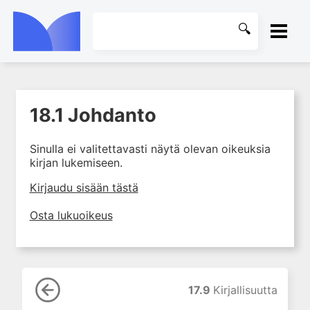
ETUSIVU
18.1 Johdanto
1. Laboratoriotoiminta
KIRJASTO
suomalaisessa
terveydenhuollossa
Sinulla ei valitettavasti näytä olevan oikeuksia
OHJEET
kirjan lukemiseen.
2. Potilas ja näyte
3. Laboratoriotuloksen tulkinta
KIRJAUDU SISÄÄN
Kirjaudu sisään tästä
4. Laboratorion
Osta lukuoikeus
perusmenetelmät
5. Laboratoriolaitteet
6. Neste-, elektrolyytti- ja
happo-emästasapaino
17.9
Kirjallisuutta
7. Munuaiset ja virtsa