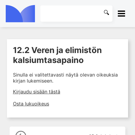
ETUSIVU
12.2 Veren ja elimistön
1. Laboratoriotoiminta
KIRJASTO
suomalaisessa
kalsiumtasapaino
terveydenhuollossa
OHJEET
2. Potilas ja näyte
Sinulla ei valitettavasti näytä olevan oikeuksia
kirjan lukemiseen.
3. Laboratoriotuloksen tulkinta
KIRJAUDU SISÄÄN
4. Laboratorion
Kirjaudu sisään tästä
perusmenetelmät
Osta lukuoikeus
5. Laboratoriolaitteet
6. Neste-, elektrolyytti- ja
happo-emästasapaino
7. Munuaiset ja virtsa