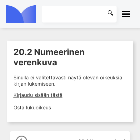
ETUSIVU
20.2 Numeerinen
1. Laboratoriotoiminta
KIRJASTO
suomalaisessa
verenkuva
terveydenhuollossa
OHJEET
2. Potilas ja näyte
Sinulla ei valitettavasti näytä olevan oikeuksia
kirjan lukemiseen.
3. Laboratoriotuloksen tulkinta
KIRJAUDU SISÄÄN
4. Laboratorion
Kirjaudu sisään tästä
perusmenetelmät
Osta lukuoikeus
5. Laboratoriolaitteet
6. Neste-, elektrolyytti- ja
happo-emästasapaino
7. Munuaiset ja virtsa