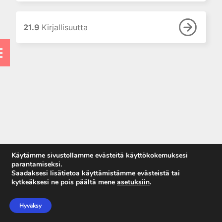
8. Proteiinitutkimukset
9. Hormonitutkimukset
21.9
Kirjallisuutta
10. Allergian ja
autoimmuunisairauksien
laboratoriodiagnostiikka
11. Maksan
laboratoriotutkimukset
12. Luusto ja muu sidekudos
13. Sydän- ja luurankolihas
14. Ruoansulatuskanava
15. Perinnöllisten
ominaisuuksien ja sairauksien
Käytämme sivustollamme evästeitä käyttökokemuksesi
DNA-diagnostiikka
parantamiseksi.
Saadaksesi lisätietoa käyttämistämme evästeistä tai
16. Synnynnäisten
kytkeäksesi ne pois päältä mene
asetuksiin
.
aineenvaihduntasairauksien
Anna palautetta
tutkimukset
Tietosuojaseloste
Hyväksy
17. Raskaudenaikaiset
Käyttöehdot
muutokset laboratoriokokeissa