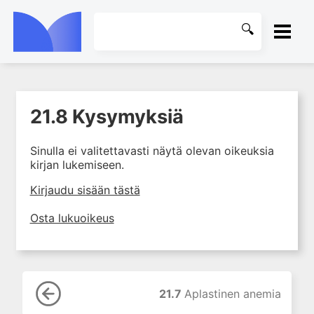
ETUSIVU
21.8 Kysymyksiä
1. Laboratoriotoiminta
KIRJASTO
suomalaisessa
terveydenhuollossa
Sinulla ei valitettavasti näytä olevan oikeuksia
OHJEET
kirjan lukemiseen.
2. Potilas ja näyte
3. Laboratoriotuloksen tulkinta
KIRJAUDU SISÄÄN
Kirjaudu sisään tästä
4. Laboratorion
Osta lukuoikeus
perusmenetelmät
5. Laboratoriolaitteet
6. Neste-, elektrolyytti- ja
happo-emästasapaino
21.7
Aplastinen anemia
7. Munuaiset ja virtsa