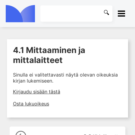
ETUSIVU
4.1 Mittaaminen ja
1. Laboratoriotoiminta
KIRJASTO
suomalaisessa
mittalaitteet
terveydenhuollossa
OHJEET
2. Potilas ja näyte
Sinulla ei valitettavasti näytä olevan oikeuksia
kirjan lukemiseen.
3. Laboratoriotuloksen tulkinta
KIRJAUDU SISÄÄN
4. Laboratorion
Kirjaudu sisään tästä
perusmenetelmät
Osta lukuoikeus
4.0 Oppimistavoitteita
4.1 Mittaaminen ja
mittalaitteet
4.2 Mittayksiköt