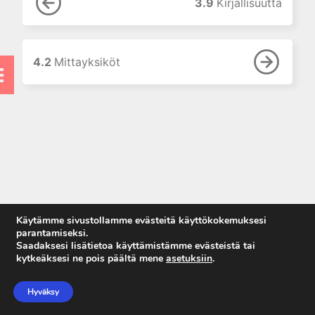
3.9
Kirjallisuutta
4.3 Reagenssit
4.4 Fotometria
4.5 Kromatografia
4.2
Mittayksiköt
4.6 Elektroforeesi
4.7 Elektrodit:
Potentiometria
4.8 Immunokemialliset
menetelmät
4.9 Entsymaattiset
menetelmät
4.10 Solulaskenta
4.11 Molekyylibiologiset
Käytämme sivustollamme evästeitä käyttökokemuksesi
menetelmät
parantamiseksi.
Saadaksesi lisätietoa käyttämistämme evästeistä tai
4.12 Kysymyksiä
kytkeäksesi ne pois päältä mene
asetuksiin
.
Anna palautetta
5. Laboratoriolaitteet
Tietosuojaseloste
Hyväksy
Käyttöehdot
6. Neste-, elektrolyytti- ja