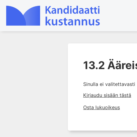
1. Tuki- ja liikuntaelimistön
kudosten rakenne ja toiminta
13.2 Ääre
2. Tuki- ja liikuntaelimistön
biomekaniikkaa
Sinulla ei valitettavast
3. Ortopedisen potilaan
kliininen tutkiminen
Kirjaudu sisään tästä
4. Ortopedisen potilaan
Osta lukuoikeus
kuvantaminen
5. Nivelrikko
6. Luuston sairaudet
7. Jänteiden sairaudet