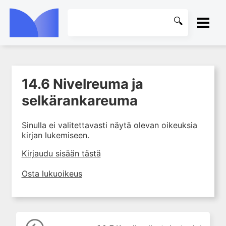
ETUSIVU
14.6 Nivelreuma ja
1. Tuki- ja liikuntaelimistön
KIRJASTO
kudosten rakenne ja toiminta
selkärankareuma
2. Tuki- ja liikuntaelimistön
OHJEET
biomekaniikkaa
Sinulla ei valitettavasti näytä olevan oikeuksia
kirjan lukemiseen.
3. Ortopedisen potilaan
KIRJAUDU SISÄÄN
kliininen tutkiminen
Kirjaudu sisään tästä
4. Ortopedisen potilaan
kuvantaminen
Osta lukuoikeus
5. Nivelrikko
6. Luuston sairaudet
7. Jänteiden sairaudet