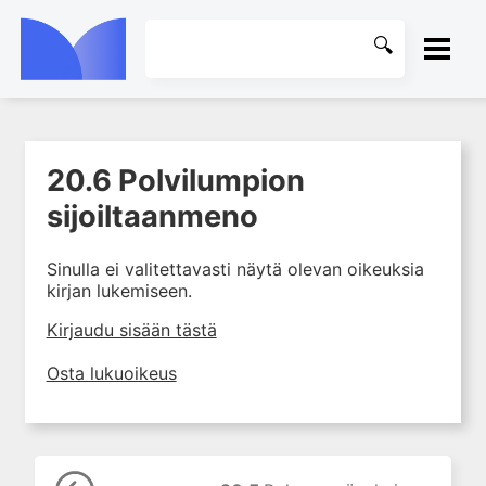
ETUSIVU
20.6 Polvilumpion
1. Tuki- ja liikuntaelimistön
KIRJASTO
kudosten rakenne ja toiminta
sijoiltaanmeno
2. Tuki- ja liikuntaelimistön
OHJEET
biomekaniikkaa
Sinulla ei valitettavasti näytä olevan oikeuksia
kirjan lukemiseen.
3. Ortopedisen potilaan
KIRJAUDU SISÄÄN
kliininen tutkiminen
Kirjaudu sisään tästä
4. Ortopedisen potilaan
kuvantaminen
Osta lukuoikeus
5. Nivelrikko
6. Luuston sairaudet
7. Jänteiden sairaudet