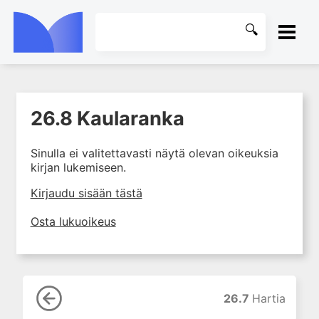
ETUSIVU
26.8 Kaularanka
1. Tuki- ja liikuntaelimistön
KIRJASTO
kudosten rakenne ja toiminta
Sinulla ei valitettavasti näytä olevan oikeuksia
2. Tuki- ja liikuntaelimistön
OHJEET
kirjan lukemiseen.
biomekaniikkaa
3. Ortopedisen potilaan
KIRJAUDU SISÄÄN
Kirjaudu sisään tästä
kliininen tutkiminen
Osta lukuoikeus
4. Ortopedisen potilaan
kuvantaminen
5. Nivelrikko
6. Luuston sairaudet
26.7
Hartia
7. Jänteiden sairaudet