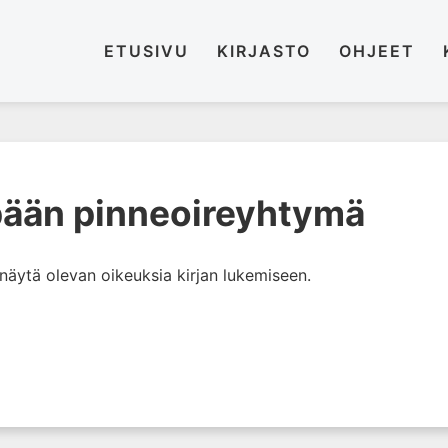
ETUSIVU
KIRJASTO
OHJEET
pään pinneoireyhtymä
i näytä olevan oikeuksia kirjan lukemiseen.