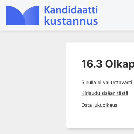
1. Tuki- ja liikuntaelimistön
kudosten rakenne ja toiminta
16.3 Olka
2. Tuki- ja liikuntaelimistön
biomekaniikkaa
Sinulla ei valitettavast
3. Ortopedisen potilaan
kliininen tutkiminen
Kirjaudu sisään tästä
4. Ortopedisen potilaan
Osta lukuoikeus
kuvantaminen
5. Nivelrikko
6. Luuston sairaudet
7. Jänteiden sairaudet