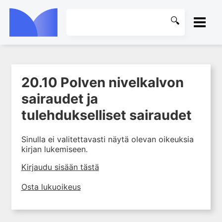
ETUSIVU
20.10 Polven nivelkalvon
1. Tuki- ja liikuntaelimistön
KIRJASTO
kudosten rakenne ja toiminta
sairaudet ja
2. Tuki- ja liikuntaelimistön
OHJEET
tulehdukselliset sairaudet
biomekaniikkaa
3. Ortopedisen potilaan
KIRJAUDU SISÄÄN
Sinulla ei valitettavasti näytä olevan oikeuksia
kliininen tutkiminen
kirjan lukemiseen.
4. Ortopedisen potilaan
Kirjaudu sisään tästä
kuvantaminen
5. Nivelrikko
Osta lukuoikeus
6. Luuston sairaudet
7. Jänteiden sairaudet