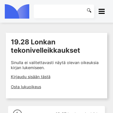
ETUSIVU
19.28 Lonkan
1. Tuki- ja liikuntaelimistön
KIRJASTO
kudosten rakenne ja toiminta
tekonivelleikkaukset
2. Tuki- ja liikuntaelimistön
OHJEET
biomekaniikkaa
Sinulla ei valitettavasti näytä olevan oikeuksia
kirjan lukemiseen.
3. Ortopedisen potilaan
KIRJAUDU SISÄÄN
kliininen tutkiminen
Kirjaudu sisään tästä
4. Ortopedisen potilaan
kuvantaminen
Osta lukuoikeus
5. Nivelrikko
6. Luuston sairaudet
7. Jänteiden sairaudet