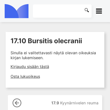
ETUSIVU
17.10 Bursitis olecranii
1. Tuki- ja liikuntaelimistön
KIRJASTO
kudosten rakenne ja toiminta
Sinulla ei valitettavasti näytä olevan oikeuksia
2. Tuki- ja liikuntaelimistön
OHJEET
kirjan lukemiseen.
biomekaniikkaa
3. Ortopedisen potilaan
KIRJAUDU SISÄÄN
Kirjaudu sisään tästä
kliininen tutkiminen
Osta lukuoikeus
4. Ortopedisen potilaan
kuvantaminen
5. Nivelrikko
6. Luuston sairaudet
17.9
Kyynärnivelen reuma
7. Jänteiden sairaudet