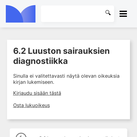
ETUSIVU
6.2 Luuston sairauksien
1. Tuki- ja liikuntaelimistön
KIRJASTO
kudosten rakenne ja toiminta
diagnostiikka
2. Tuki- ja liikuntaelimistön
OHJEET
biomekaniikkaa
Sinulla ei valitettavasti näytä olevan oikeuksia
kirjan lukemiseen.
3. Ortopedisen potilaan
KIRJAUDU SISÄÄN
kliininen tutkiminen
Kirjaudu sisään tästä
4. Ortopedisen potilaan
kuvantaminen
Osta lukuoikeus
5. Nivelrikko
6. Luuston sairaudet
6.1 Luun rakenne ja