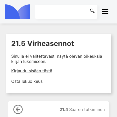
ETUSIVU
21.5 Virheasennot
1. Tuki- ja liikuntaelimistön
KIRJASTO
kudosten rakenne ja toiminta
Sinulla ei valitettavasti näytä olevan oikeuksia
2. Tuki- ja liikuntaelimistön
OHJEET
kirjan lukemiseen.
biomekaniikkaa
3. Ortopedisen potilaan
KIRJAUDU SISÄÄN
Kirjaudu sisään tästä
kliininen tutkiminen
Osta lukuoikeus
4. Ortopedisen potilaan
kuvantaminen
5. Nivelrikko
6. Luuston sairaudet
21.4
Säären tutkiminen
7. Jänteiden sairaudet