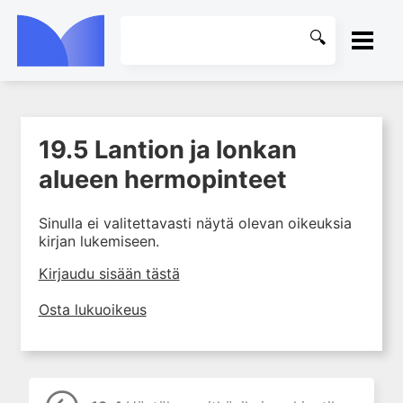
ETUSIVU
19.5 Lantion ja lonkan
1. Tuki- ja liikuntaelimistön
KIRJASTO
kudosten rakenne ja toiminta
alueen hermopinteet
2. Tuki- ja liikuntaelimistön
OHJEET
biomekaniikkaa
Sinulla ei valitettavasti näytä olevan oikeuksia
kirjan lukemiseen.
3. Ortopedisen potilaan
KIRJAUDU SISÄÄN
kliininen tutkiminen
Kirjaudu sisään tästä
4. Ortopedisen potilaan
kuvantaminen
Osta lukuoikeus
5. Nivelrikko
6. Luuston sairaudet
7. Jänteiden sairaudet